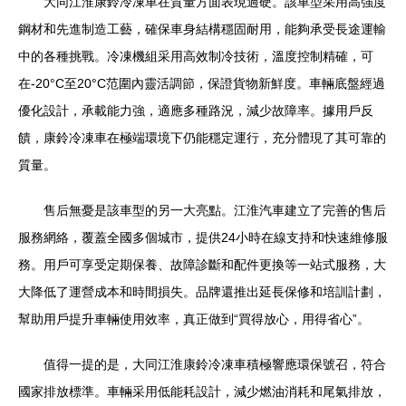
大同江淮康鈴冷凍車在質量方面表現過硬。該車型采用高強度
鋼材和先進制造工藝，確保車身結構穩固耐用，能夠承受長途運輸
中的各種挑戰。冷凍機組采用高效制冷技術，溫度控制精確，可
在-20°C至20°C范圍內靈活調節，保證貨物新鮮度。車輛底盤經過
優化設計，承載能力強，適應多種路況，減少故障率。據用戶反
饋，康鈴冷凍車在極端環境下仍能穩定運行，充分體現了其可靠的
質量。
售后無憂是該車型的另一大亮點。江淮汽車建立了完善的售后
服務網絡，覆蓋全國多個城市，提供24小時在線支持和快速維修服
務。用戶可享受定期保養、故障診斷和配件更換等一站式服務，大
大降低了運營成本和時間損失。品牌還推出延長保修和培訓計劃，
幫助用戶提升車輛使用效率，真正做到“買得放心，用得省心”。
值得一提的是，大同江淮康鈴冷凍車積極響應環保號召，符合
國家排放標準。車輛采用低能耗設計，減少燃油消耗和尾氣排放，