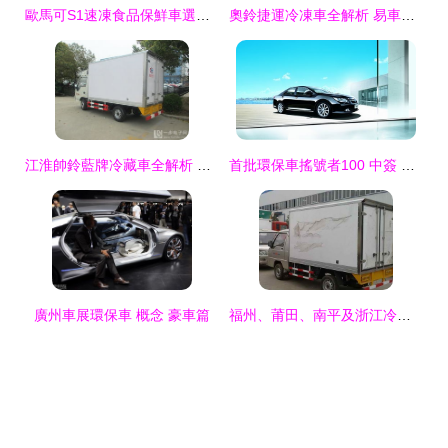
歐馬可S1速凍食品保鮮車選購指南 如何找到靠譜供應商
奧鈴捷運冷凍車全解析 易車資訊一網打盡，助您高效選車
江淮帥鈴藍牌冷藏車全解析 熱門型號與專業改裝廠指南
首批環保車搖號者100 中簽 混動凱美瑞優勢獨攬
廣州車展環保車 概念 豪車篇
福州、莆田、南平及浙江冷藏/冷凍車廠家與產品信息查詢指南