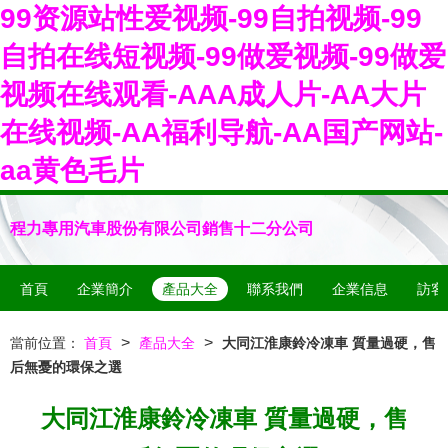
99资源站性爱视频-99自拍视频-99
自拍在线短视频-99做爱视频-99做爱
视频在线观看-AAA成人片-AA大片
在线视频-AA福利导航-AA国产网站-
aa黄色毛片
程力專用汽車股份有限公司銷售十二分公司
首頁
企業簡介
產品大全
聯系我們
企業信息
訪客
>
>
當前位置：
首頁
產品大全
大同江淮康鈴冷凍車 質量過硬，售
后無憂的環保之選
大同江淮康鈴冷凍車 質量過硬，售