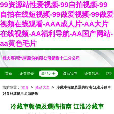
99资源站性爱视频-99自拍视频-99
自拍在线短视频-99做爱视频-99做爱
视频在线观看-AAA成人片-AA大片
在线视频-AA福利导航-AA国产网站-
aa黄色毛片
程力專用汽車股份有限公司銷售十二分公司
首頁
企業簡介
產品大全
聯系我們
企業信息
訪客
>
>
當前位置：
首頁
產品大全
冷藏車報價及選購指南 江淮冷藏車
與食品運輸車全面解析
冷藏車報價及選購指南 江淮冷藏車