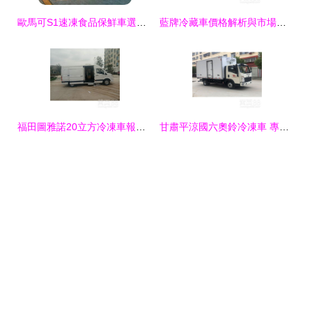
歐馬可S1速凍食品保鮮車選購指南 如何找到可靠的供應商
藍牌冷藏車價格解析與市場選購指南
福田圖雅諾20立方冷凍車報價解析與冷藏車廠家推薦
甘肅平涼國六奧鈴冷凍車 專業生產與銷售，為冷鏈運輸提供可靠保障