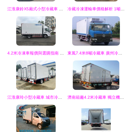
江淮康鈴X5廂式小型冷藏車 選購指南與渠道推薦
冷藏冷凍運輸車價格解析 1噸級車型市場行情與選購指南
4.2米冷凍車報價與選購指南 圖片展示與核心要點
東風7.4米8噸冷藏車 廣州冷凍與清真食品運輸的專業解決方案
江淮康玲小型冷藏車 城市冷鏈運輸的可靠伙伴
濟南箱廠4.2米冷藏車 獨立機組與環保性能解析